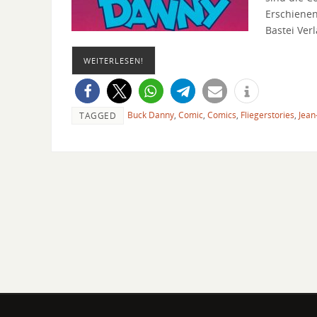
Erschienen
Bastei Ve
WEITERLESEN!
Buck Danny
,
Comic
,
Comics
,
Fliegerstories
,
Jean
TAGGED