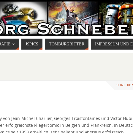
RAFIE
JSPICS
TOMBURGRITTER
IMPRESSUM UND 
KEINE K
 von Jean-Michel Charlier, Georges Troisfontaines und Victor Hubi
der erfolgreichste Fliegercomic in Belgien und Frankreich. In Deuts
mics seit 1958 erhältlich, sehr beliebt und überaus erfolgreich.