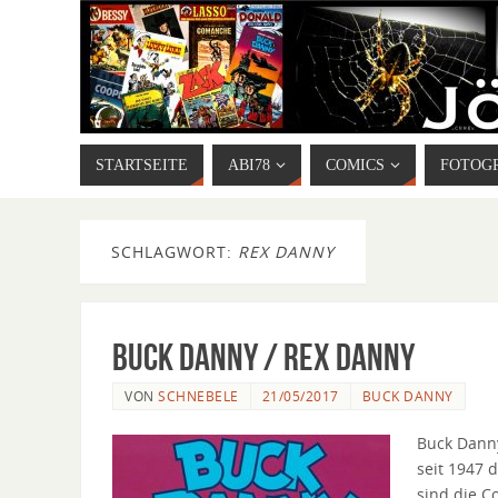
STARTSEITE
ABI78
COMICS
FOTOG
SCHLAGWORT:
REX DANNY
Buck Danny / Rex Danny
VON
SCHNEBELE
21/05/2017
BUCK DANNY
Buck Danny
seit 1947 
sind die Co