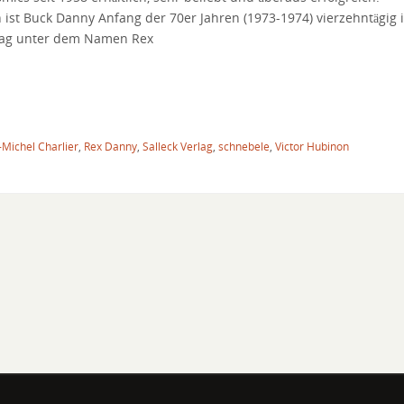
 ist Buck Danny Anfang der 70er Jahren (1973-1974) vierzehntägig 
rlag unter dem Namen Rex
-Michel Charlier
,
Rex Danny
,
Salleck Verlag
,
schnebele
,
Victor Hubinon