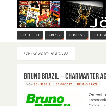
STARTSEITE
ABI78
COMICS
FOTOG
SCHLAGWORT:
IF BOLLEE
Bruno Brazil – Charmanter Ag
VON
SCHNEBELE
25/08/2017
BRUNO BRAZIL
Der weißha
Kommando K
Colonel L 