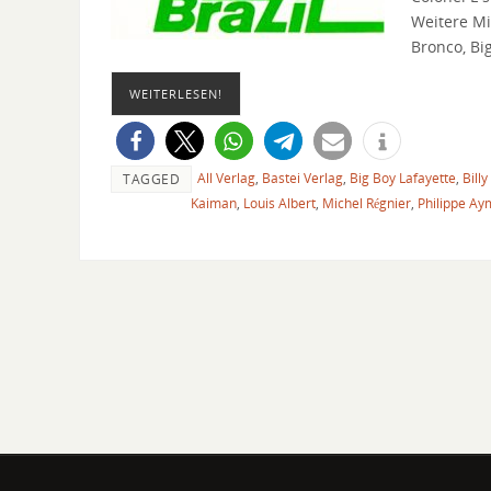
Weitere Mi
Bronco, Big
WEITERLESEN!
All Verlag
,
Bastei Verlag
,
Big Boy Lafayette
,
Billy
TAGGED
Kaiman
,
Louis Albert
,
Michel Régnier
,
Philippe A