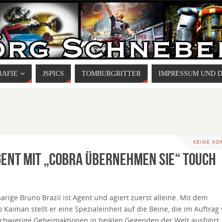
RAFIE
JSPICS
TOMBURGRITTER
IMPRESSUM UND 
KEINE K
ent mit „Cobra übernehmen Sie“ Touch
arige Bruno Brazil ist Agent und agiert zuerst alleine. Mit dem
aiman stellt er eine Spezialeinheit auf die Beine, die im Auftrag
schwierige Geheimaktionen in heiklen Gegenden der Welt ausführt.