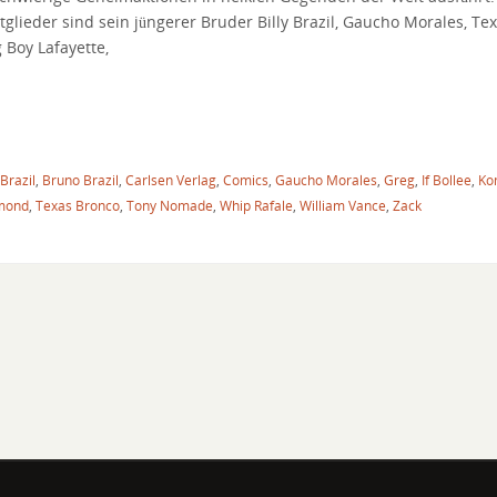
tglieder sind sein jüngerer Bruder Billy Brazil, Gaucho Morales, Te
 Boy Lafayette,
 Brazil
,
Bruno Brazil
,
Carlsen Verlag
,
Comics
,
Gaucho Morales
,
Greg
,
If Bollee
,
Ko
ymond
,
Texas Bronco
,
Tony Nomade
,
Whip Rafale
,
William Vance
,
Zack