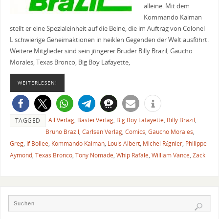
alleine. Mit dem
Kommando Kaiman
stellt er eine Spezialeinheit auf die Beine, die im Auftrag von Colonel
L schwierige Geheimaktionen in heiklen Gegenden der Welt ausführt.
Weitere Mitglieder sind sein jüngerer Bruder Billy Brazil, Gaucho
Morales, Texas Bronco, Big Boy Lafayette,
WEITERLESEN!
All Verlag
,
Bastei Verlag
,
Big Boy Lafayette
,
Billy Brazil
,
TAGGED
Bruno Brazil
,
Carlsen Verlag
,
Comics
,
Gaucho Morales
,
Greg
,
If Bollee
,
Kommando Kaiman
,
Louis Albert
,
Michel Régnier
,
Philippe
Aymond
,
Texas Bronco
,
Tony Nomade
,
Whip Rafale
,
William Vance
,
Zack