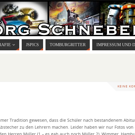
RAFIE
JSPICS
TOMBURGRITTER
IMPRESSUM UND 
KEINE K
immer Tradition gewesen, dass die Schüler nach bestandenem Abitu
Abstecher zu den Lehrern machen. Leider haben wir nur Fotos von
den Herren Müller (1 – es gab auch noch Müller 2), Wimmer, Hambu