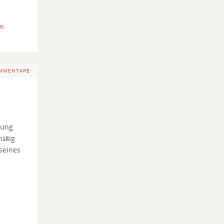
us
OMMENTARE
nung
mäßig
seines