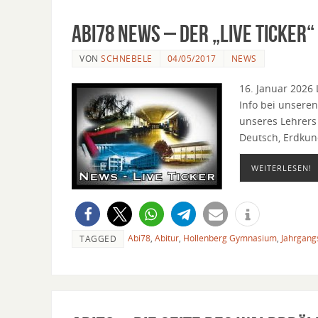
Abi78 News – Der „Live Ticker“
VON
SCHNEBELE
04/05/2017
NEWS
16. Januar 2026
Info bei unsere
unseres Lehrers
Deutsch, Erdkund
WEITERLESEN!
Abi78
,
Abitur
,
Hollenberg Gymnasium
,
Jahrgang
TAGGED