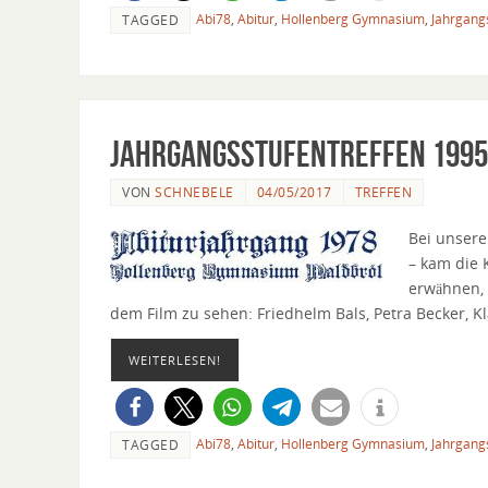
Abi78
,
Abitur
,
Hollenberg Gymnasium
,
Jahrgang
TAGGED
Jahrgangsstufentreffen 1995
VON
SCHNEBELE
04/05/2017
TREFFEN
Bei unsere
– kam die 
erwähnen, 
dem Film zu sehen: Friedhelm Bals, Petra Becker, Kl
WEITERLESEN!
Abi78
,
Abitur
,
Hollenberg Gymnasium
,
Jahrgang
TAGGED