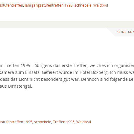
sstufentreffen
,
Jahrgangsstufentreffen 1998
,
schnebele
,
Waldbröl
KEINE K
m Treffen 1995 – übrigens das erste Treffen, welches ich organisie
Kamera zum Einsatz. Gefeiert wurde im Hotel Boxberg. Ich muss 
dass das Licht nicht besonders gut war. Dennoch sind folgende Le
aus Birnstengel,
sstufentreffen 1995
,
schnebele
,
Treffen 1995
,
Waldbröl