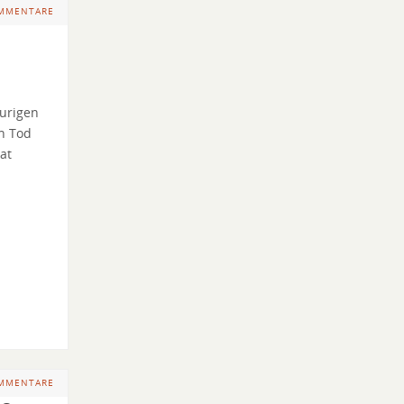
OMMENTARE
aurigen
n Tod
at
OMMENTARE