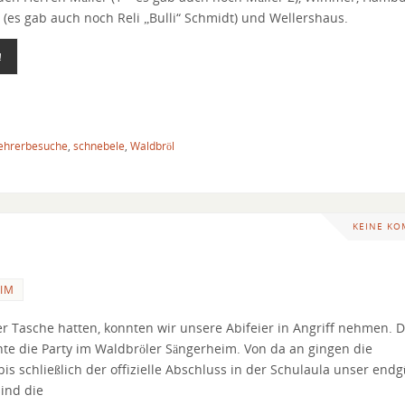
(es gab auch noch Reli „Bulli“ Schmidt) und Wellershaus.
!
ehrerbesuche
,
schnebele
,
Waldbröl
KEINE K
EIM
der Tasche hatten, konnten wir unsere Abifeier in Angriff nehmen. 
te die Party im Waldbröler Sängerheim. Von da an gingen die
bis schließlich der offizielle Abschluss in der Schulaula unser endg
sind die