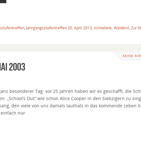
sstufentreffen
,
Jahrgangsstufentreffen 20. April 2013
,
schnebele
,
Waldbröl
,
Zur K
KEINE K
ai 2003
ganz besonderer Tag: vor 25 Jahren haben wir es geschafft, die Sch
en: „School’s Out“ wie schon Alice Cooper in den Siebzigern zu sin
esang, den viele von uns damals lauthals in das kommende Leben br
 einfach nur