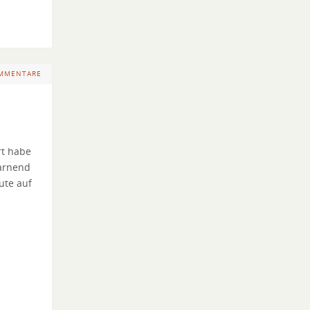
OMMENTARE
rt habe
warnend
ute auf