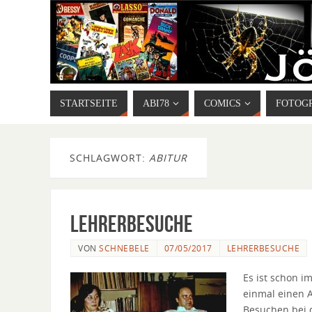
STARTSEITE
ABI78
COMICS
FOTOG
SCHLAGWORT:
ABITUR
Lehrerbesuche
VON
SCHNEBELE
07/05/2017
LEHRERBESUCHE
Es ist schon 
einmal einen 
Besuchen bei 