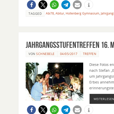
Abi78
,
Abitur
,
Hollenberg Gymnasium
,
Jahrgang
TAGGED
Jahrgangsstufentreffen 16. M
VON
SCHNEBELE
04/05/2017
TREFFEN
Diese Fotos e
nach Stefan „
um Jahrgangss
Erbes annehme
erinnerungste
WEITERLESEN