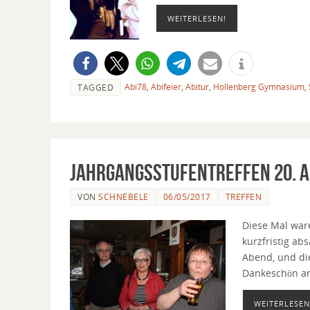
WEITERLESEN!
Abi78
,
Abifeier
,
Abitur
,
Hollenberg Gymnasium
,
TAGGED
Jahrgangsstufentreffen 20. A
VON
SCHNEBELE
06/05/2017
TREFFEN
Diese Mal war
kurzfristig a
Abend, und die
Dankeschön an
WEITERLESEN