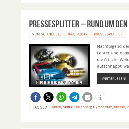
Pressesplitter – Rund um den
VON
SCHNEBELE
04/05/2017
PRESSESPLITTER
Nachfolgend der
Lehrer und natü
die örtliche Wa
aufschnappt, was 
WEITERLESEN!
Abi78
,
Abitur
,
Hollenberg Gymnasium
,
Presse
,
P
TAGGED