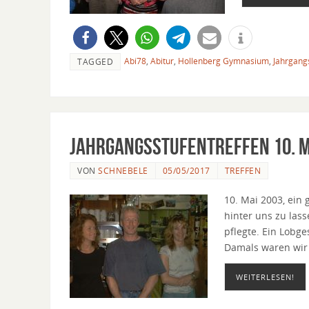
Abi78
,
Abitur
,
Hollenberg Gymnasium
,
Jahrgang
TAGGED
Jahrgangsstufentreffen 10. M
VON
SCHNEBELE
05/05/2017
TREFFEN
10. Mai 2003, ein 
hinter uns zu lass
pflegte. Ein Lobg
Damals waren wir
WEITERLESEN!