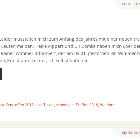
KEINE K
 Leider musste ich mich zum Anfang des Jahres mit einer neuen tr
n Leuten melden. Heike Pippert und Uli Domke haben mich über de
 Rainer Wimmer informiert, der am 05.01. gestorben ist. Wimmer h
e, Kunst unterrichtet; ich selbst hatte nie
sstufentreffen 2018
,
Live Ticker
,
schnebele
,
Treffen 2018
,
Waldbröl
KEINE K