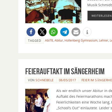
Musik Schmidt 
WEITERLESEN
Abi78
,
Abitur
,
Hollenberg Gymnasium
,
Lehrer
,
L
TAGGED
Feierauftakt im Sängerheim
VON
SCHNEBELE
06/05/2017
FEIER IM SÄNGERH
Als wir endlich unser Abitur in 
Auftakt des Feiermarathons mach
Feierlichkeiten eine Woche lang, 
„School’s Out“ einläutete. Leider 