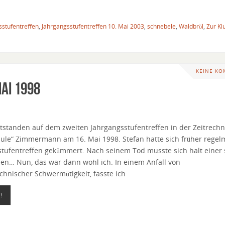
sstufentreffen
,
Jahrgangsstufentreffen 10. Mai 2003
,
schnebele
,
Waldbröl
,
Zur Kl
KEINE K
ai 1998
ntstanden auf dem zweiten Jahrgangsstufentreffen in der Zeitrech
Eule“ Zimmermann am 16. Mai 1998. Stefan hatte sich früher regel
tufentreffen gekümmert. Nach seinem Tod musste sich halt einer 
n… Nun, das war dann wohl ich. In einem Anfall von
chnischer Schwermütigkeit, fasste ich
!