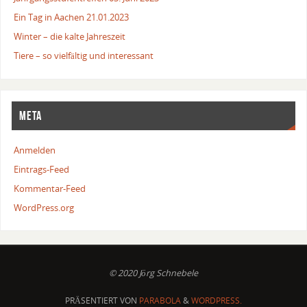
Ein Tag in Aachen 21.01.2023
Winter – die kalte Jahreszeit
Tiere – so vielfältig und interessant
META
Anmelden
Eintrags-Feed
Kommentar-Feed
WordPress.org
© 2020 Jörg Schnebele
PRÄSENTIERT VON
PARABOLA
&
WORDPRESS.