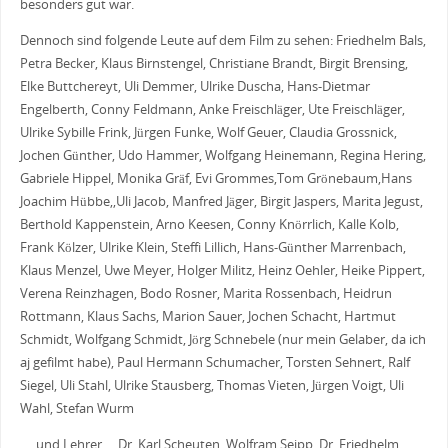
besonders gut war.
Dennoch sind folgende Leute auf dem Film zu sehen: Friedhelm Bals,
Petra Becker, Klaus Birnstengel, Christiane Brandt, Birgit Brensing,
Elke Buttchereyt, Uli Demmer, Ulrike Duscha, Hans-Dietmar
Engelberth, Conny Feldmann, Anke Freischläger, Ute Freischläger,
Ulrike Sybille Frink, Jürgen Funke, Wolf Geuer, Claudia Grossnick,
Jochen Günther, Udo Hammer, Wolfgang Heinemann, Regina Hering,
Gabriele Hippel, Monika Gräf, Evi Grommes,Tom Grönebaum,Hans
Joachim Hübbe,,Uli Jacob, Manfred Jäger, Birgit Jaspers, Marita Jegust,
Berthold Kappenstein, Arno Keesen, Conny Knörrlich, Kalle Kolb,
Frank Kölzer, Ulrike Klein, Steffi Lillich, Hans-Günther Marrenbach,
Klaus Menzel, Uwe Meyer, Holger Militz, Heinz Oehler, Heike Pippert,
Verena Reinzhagen, Bodo Rosner, Marita Rossenbach, Heidrun
Rottmann, Klaus Sachs, Marion Sauer, Jochen Schacht, Hartmut
Schmidt, Wolfgang Schmidt, Jörg Schnebele (nur mein Gelaber, da ich
aj gefilmt habe), Paul Hermann Schumacher, Torsten Sehnert, Ralf
Siegel, Uli Stahl, Ulrike Stausberg, Thomas Vieten, Jürgen Voigt, Uli
Wahl, Stefan Wurm
…. und Lehrer…. Dr. Karl Scheuten, Wolfram Seipp, Dr. Friedhelm