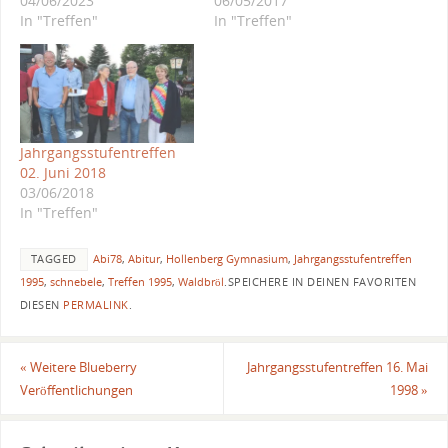
04/06/2023
06/05/2017
In "Treffen"
In "Treffen"
Jahrgangsstufentreffen
02. Juni 2018
03/06/2018
In "Treffen"
TAGGED
Abi78
,
Abitur
,
Hollenberg Gymnasium
,
Jahrgangsstufentreffen
1995
,
schnebele
,
Treffen 1995
,
Waldbröl
.
SPEICHERE IN DEINEN FAVORITEN
DIESEN
PERMALINK
.
«
Weitere Blueberry
Jahrgangsstufentreffen 16. Mai
Veröffentlichungen
1998
»