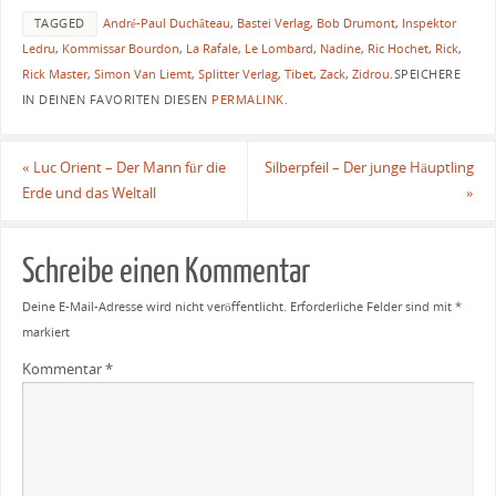
TAGGED
André-Paul Duchâteau
,
Bastei Verlag
,
Bob Drumont
,
Inspektor
Ledru
,
Kommissar Bourdon
,
La Rafale
,
Le Lombard
,
Nadine
,
Ric Hochet
,
Rick
,
Rick Master
,
Simon Van Liemt
,
Splitter Verlag
,
Tibet
,
Zack
,
Zidrou
.
SPEICHERE
IN DEINEN FAVORITEN DIESEN
PERMALINK
.
«
Luc Orient – Der Mann für die
Silberpfeil – Der junge Häuptling
Erde und das Weltall
»
Schreibe einen Kommentar
Deine E-Mail-Adresse wird nicht veröffentlicht.
Erforderliche Felder sind mit
*
markiert
Kommentar
*