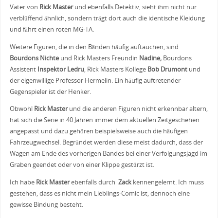
Vater von
Rick Master
und ebenfalls Detektiv, sieht ihm nicht nur
verblüffend ähnlich, sondern trägt dort auch die identische Kleidung
und fährt einen roten MG-TA.
Weitere Figuren, die in den Bänden häufig auftauchen, sind
Bourdons Nichte
und Rick Masters Freundin
Nadine,
Bourdons
Assistent
Inspektor Ledru
, Rick Masters Kollege
Bob Drumont
und
der eigenwillige Professor Hermelin. Ein häufig auftretender
Gegenspieler ist der Henker.
Obwohl
Rick Master
und die anderen Figuren nicht erkennbar altern,
hat sich die Serie in 40 Jahren immer dem aktuellen Zeitgeschehen
angepasst und dazu gehören beispielsweise auch die häufigen
Fahrzeugwechsel. Begründet werden diese meist dadurch, dass der
Wagen am Ende des vorherigen Bandes bei einer Verfolgungsjagd im
Graben geendet oder von einer Klippe gestürzt ist.
Ich habe
Rick Master
ebenfalls durch
Zack
kennengelernt. Ich muss
gestehen, dass es nicht mein Lieblings-Comic ist, dennoch eine
gewisse Bindung besteht.