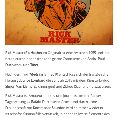
Rick Master
(
Ric Hochet
im Original) ist eine zwischen 1955 und bis
heute erscheinende frankobelgische Comicserie von
André-Paul
Duchâteau
und
Tibet
.
Nach dem Tod
Tibets
im Jahr 2010 entschloss sich der französische
Herausgeber
Le Lombard
die Serie ab 2015 mit dem Künsterlerduo
Simon Van Liemt
(Zeichnungen) und
Zidrou
(Szenario) fortzusetzen.
Rick Master
ist Amateurdetektiv und Journalist bei der Pariser
Tageszeitung
La Rafale
. Durch seine Arbeit und durch seine
Freundschaft mit
Kommissar Bourdon
wird er immer wieder in
rätselhafte Kriminalfälle verwickelt, in denen teilweise Elemente des