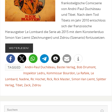
frankobelgische Comicserie
von André-Paul Duchâteau
und Tibet. Nach dem Tod
Tibets im Jahr 2010 entschloss
sich der französische
Herausgeber Le Lombard die Serie ab 2015 mit dem Künsterlerduo
Simon Van Liemt (Zeichnungen) und Zidrou (Szenario) fortzusetzen.
WEITERLESEN!
André-Paul Duchâteau
,
Bastei Verlag
,
Bob Drumont
,
TAGGED
Inspektor Ledru
,
Kommissar Bourdon
,
La Rafale
,
Le
Lombard
,
Nadine
,
Ric Hochet
,
Rick
,
Rick Master
,
Simon Van Liemt
,
Splitter
Verlag
,
Tibet
,
Zack
,
Zidrou