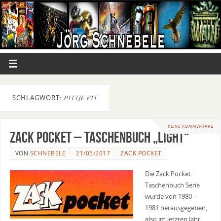
SCHLAGWORT:
PITTJE PIT
KEINE KOMMENTARE
Zack Pocket – Taschenbuch „light“
VON
SCHNEBELE
21/05/2017
ZACK POCKET
Die Zack Pocket
Taschenbuch Serie
wurde von 1980 –
1981 herausgegeben,
also im letzten Jahr