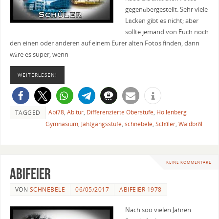
gegenübergestellt. Sehr viele
Lücken gibt es nicht; aber
sollte jemand von Euch noch
den einen oder anderen auf einem Eurer alten Fotos finden, dann
wäre es super, wenn
WEITERLESEN!
Abi78
,
Abitur
,
Differenzierte Oberstufe
,
Hollenberg
TAGGED
Gymnasium
,
Jahtgangsstufe
,
schnebele
,
Schüler
,
Waldbröl
KEINE KOMMENTARE
Abifeier
VON
SCHNEBELE
06/05/2017
ABIFEIER 1978
Nach soo vielen Jahren