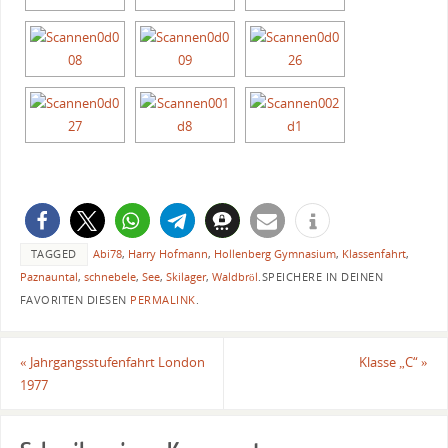
TAGGED
Abi78
,
Harry Hofmann
,
Hollenberg Gymnasium
,
Klassenfahrt
,
Paznauntal
,
schnebele
,
See
,
Skilager
,
Waldbröl
.
SPEICHERE IN DEINEN
FAVORITEN DIESEN
PERMALINK
.
«
Jahrgangsstufenfahrt London
Klasse „C“
»
1977