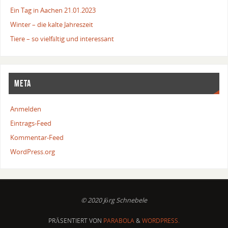
Ein Tag in Aachen 21.01.2023
Winter – die kalte Jahreszeit
Tiere – so vielfältig und interessant
META
Anmelden
Eintrags-Feed
Kommentar-Feed
WordPress.org
© 2020 Jörg Schnebele
PRÄSENTIERT VON
PARABOLA
&
WORDPRESS.