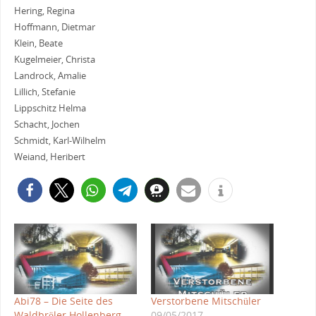
Hering, Regina
Hoffmann, Dietmar
Klein, Beate
Kugelmeier, Christa
Landrock, Amalie
Lillich, Stefanie
Lippschitz Helma
Schacht, Jochen
Schmidt, Karl-Wilhelm
Weiand, Heribert
Abi78 – Die Seite des
Verstorbene Mitschüler
Waldbröler Hollenberg
09/05/2017