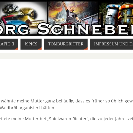
AFIE
JSPICS
TOMBURGRITTER
IMPRESSUM UND 
rwähnte meine Mutter ganz beiläufig, dass es früher so üblich ge
Waldbröl organisiert hätten.
tete meine Mutter bei „Spielwaren Richter“, die zu jeder Jahreszei