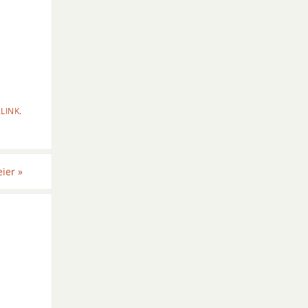
LINK
.
eier
»