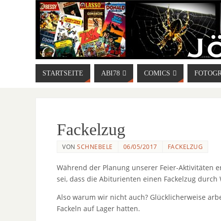
STARTSEITE
ABI78
COMICS
FOTOGR
Fackelzug
VON
SCHNEBELE
06/05/2017
FACKELZUG
Während der Planung unserer Feier-Aktivitäten e
sei, dass die Abiturienten einen Fackelzug durch 
Also warum wir nicht auch? Glücklicherweise arbei
Fackeln auf Lager hatten.