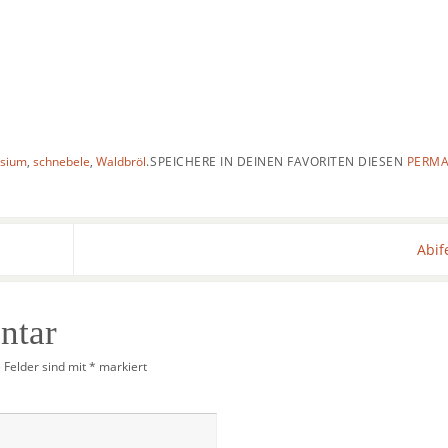
asium
,
schnebele
,
Waldbröl
.
SPEICHERE IN DEINEN FAVORITEN DIESEN
PERMA
Abif
ntar
e Felder sind mit
*
markiert