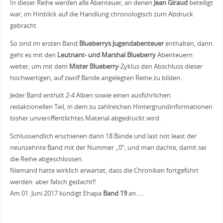
In dieser Reihe werden alle Abenteuer, an denen
Jean Giraud
beteiligt
war, im Hinblick auf die Handlung chronologisch zum Abdruck
gebracht.
So sind im ersten Band
Blueberrys Jugendabenteuer
enthalten, dann
geht es mit den
Leutnant- und Marshal Blueberry
Abenteuern
weiter, um mit dem
Mister Blueberry
-Zyklus den Abschluss dieser
hochwertigen, auf zwölf Bände angelegten Reihe zu bilden.
Jeder Band enthält 2-4 Alben sowie einen ausführlichen
redaktionellen Teil, in dem zu zahlreichen Hintergrundinformationen
bisher unveröffentlichtes Material abgedruckt wird.
Schlussendlich erschienen dann 18 Bände und last not least der
neunzehnte Band mit der Nummer „0“, und man dachte, damit sei
die Reihe abgeschlossen.
Niemand hatte wirklich erwartet, dass die Chroniken fortgeführt
werden: aber falsch gedacht!!
Am 01. Juni 2017 kündigt Ehapa
Band 19
an…..