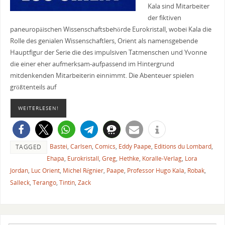
Kala sind Mitarbeiter
der fiktiven
paneuropäischen Wissenschaftsbehörde Eurokristall, wobei Kala die
Rolle des genialen Wissenschaftlers, Orient als namensgebende
Hauptfigur der Serie die des impulsiven Tatmenschen und Yvonne
die einer eher aufmerksam-aufpassend im Hintergrund
mitdenkenden Mitarbeiterin einnimmt. Die Abenteuer spielen
größtenteils auf
WEITERLESEN!
Bastei
,
Carlsen
,
Comics
,
Eddy Paape
,
Editions du Lombard
,
TAGGED
Ehapa
,
Eurokristall
,
Greg
,
Hethke
,
Koralle-Verlag
,
Lora
Jordan
,
Luc Orient
,
Michel Régnier
,
Paape
,
Professor Hugo Kala
,
Robak
,
Salleck
,
Terango
,
Tintin
,
Zack