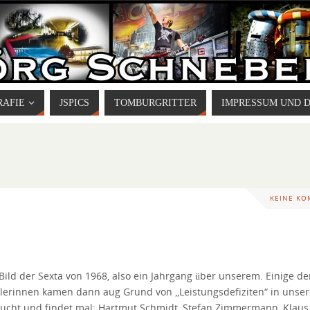
RAFIE
JSPICS
TOMBURGRITTER
IMPRESSUM UND 
KEINE K
 Bild der Sexta von 1968, also ein Jahrgang über unserem. Einige de
lerinnen kamen dann aug Grund von „Leistungsdefiziten“ in unse
sucht und findet mal: Hartmut Schmidt, Stefan Zimmermann, Klaus