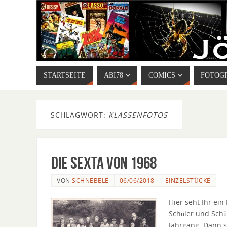
STARTSEITE
ABI78
COMICS
FOTOG
SCHLAGWORT:
KLASSENFOTOS
Die Sexta von 1968
VON
SCHNEBELE
06/06/2018
EINZELSTÜCKE
Hier seht Ihr ein
Schüler und Schü
Jahrgang. Dann 