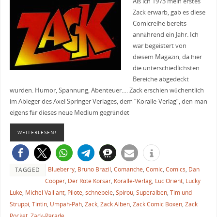
Als ich 1973 mein erstes
Zack erwarb, gab es diese
Comicreihe bereits
annährend ein Jahr. Ich
war begeistert von
diesem Magazin, da hier
die unterschiedlichsten
Bereiche abgedeckt
wurden. Humor, Spannung, Abenteuer…. Zack erschien wöchentlich
im Ableger des Axel Springer Verlages, dem “Koralle-Verlag”, den man
eigens für dieses neue Medium gegründet
WEITERLESEN!
Blueberry
,
Bruno Brazil
,
Comanche
,
Comic
,
Comics
,
Dan
TAGGED
Cooper
,
Der Rote Korsar
,
Koralle-Verlag
,
Luc Orient
,
Lucky
Luke
,
Michel Vaillant
,
Pilote
,
schnebele
,
Spirou
,
Superalben
,
Tim und
Struppi
,
Tintin
,
Umpah-Pah
,
Zack
,
Zack Alben
,
Zack Comic Boxen
,
Zack
Pocket
,
Zack-Parade