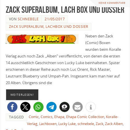
KEINE KOMMENTARE
Zack Superalbum, Lach Box und Dossier
VON
SCHNEBELE
21/05/2017
ZACK SUPERALBUM, LACHBOX UND DOSSIER
Neben den Zack
(Comic) Boxen
wurden beim Koralle
Verlag auch noch Zack „Alben“ veröffentlicht, von denen die ersten
14 ausschließlich Geschichten von Lucky Luke beinhalteten. Später
erschienen in dieser Reihe auch noch Luc Orient, Rick Master,
Leutnant Blueberry und Umpah-Pah. Insgesamt kam man hier auf
20 Alben. Übrigens sind die
WEITERLESEN!
Comic
,
Comics
,
Ehapa
,
Ehapa Comic Collection
,
Koralle-
TAGGED
Verlag
,
Lachboxen
,
Lucky Luke
,
schnebele
,
Zack
,
Zack Alben
,