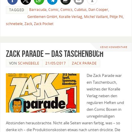
Barracuda
,
Comic
,
Comics
,
Cubitus
,
Dan Cooper
,
TAGGED
Gentlemen GmbH
,
Koralle-Verlag
,
Michel Vaillant
,
Pittje Pit
,
schnebele
,
Zack
,
Zack Pocket
KEINE KOMMENTARE
Zack Parade – Das Taschenbuch
VON
SCHNEBELE
21/05/2017
ZACK PARADE
Die Zack Parade war
ein Taschenbuch,
welches der Koralle
Verlag neben den
regulären Heften und
den Comic Boxen in
unregelmäßigen
Abständen herausbrachte. Nicht alle Seiten waren farbig, was – so
denke ich – die Produktionskosten etwas nach unten drückte. Die