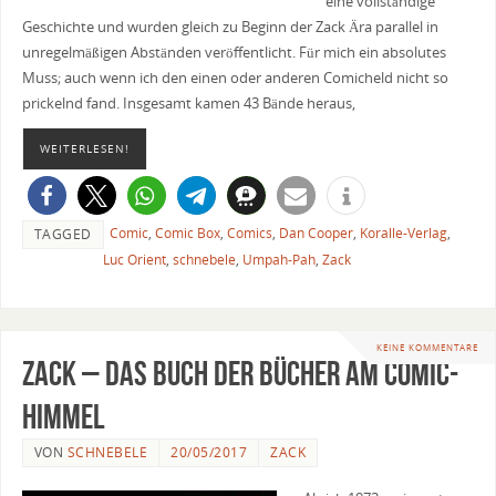
eine vollständige
Geschichte und wurden gleich zu Beginn der Zack Ära parallel in
unregelmäßigen Abständen veröffentlicht. Für mich ein absolutes
Muss; auch wenn ich den einen oder anderen Comicheld nicht so
prickelnd fand. Insgesamt kamen 43 Bände heraus,
WEITERLESEN!
Comic
,
Comic Box
,
Comics
,
Dan Cooper
,
Koralle-Verlag
,
TAGGED
Luc Orient
,
schnebele
,
Umpah-Pah
,
Zack
KEINE KOMMENTARE
Zack – Das Buch der Bücher am Comic-
Himmel
VON
SCHNEBELE
20/05/2017
ZACK