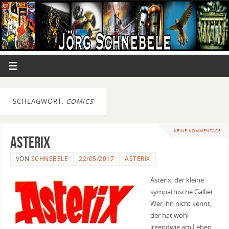
SCHLAGWORT:
COMICS
KEINE KOMMENTARE
Asterix
VON
SCHNEBELE
22/05/2017
ASTERIX
Asterix, der kleine
sympathische Gallier.
Wer ihn nicht kennt,
der hat wohl
irgendwie am Leben