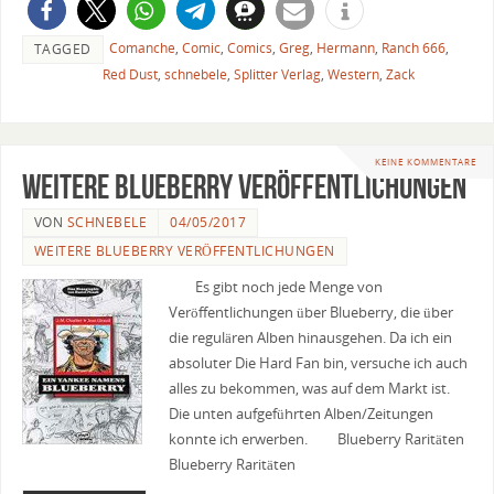
Comanche
,
Comic
,
Comics
,
Greg
,
Hermann
,
Ranch 666
,
TAGGED
Red Dust
,
schnebele
,
Splitter Verlag
,
Western
,
Zack
KEINE KOMMENTARE
Weitere Blueberry Veröffentlichungen
VON
SCHNEBELE
04/05/2017
WEITERE BLUEBERRY VERÖFFENTLICHUNGEN
Es gibt noch jede Menge von
Veröffentlichungen über Blueberry, die über
die regulären Alben hinausgehen. Da ich ein
absoluter Die Hard Fan bin, versuche ich auch
alles zu bekommen, was auf dem Markt ist.
Die unten aufgeführten Alben/Zeitungen
konnte ich erwerben. Blueberry Raritäten
Blueberry Raritäten