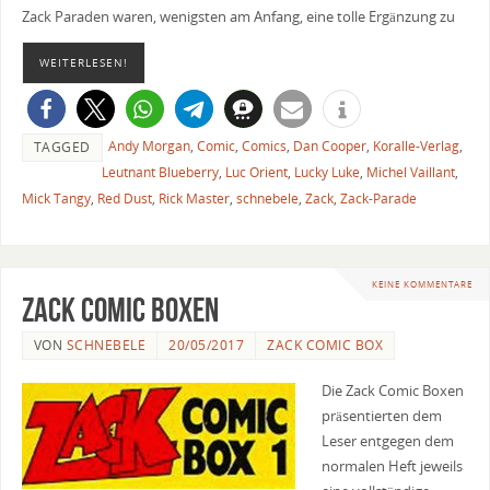
Zack Paraden waren, wenigsten am Anfang, eine tolle Ergänzung zu
WEITERLESEN!
Andy Morgan
,
Comic
,
Comics
,
Dan Cooper
,
Koralle-Verlag
,
TAGGED
Leutnant Blueberry
,
Luc Orient
,
Lucky Luke
,
Michel Vaillant
,
Mick Tangy
,
Red Dust
,
Rick Master
,
schnebele
,
Zack
,
Zack-Parade
KEINE KOMMENTARE
Zack Comic Boxen
VON
SCHNEBELE
20/05/2017
ZACK COMIC BOX
Die Zack Comic Boxen
präsentierten dem
Leser entgegen dem
normalen Heft jeweils