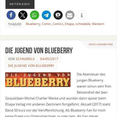
WEITERLESEN!
Blueberry
,
Comic
,
Comics
,
Ehapa
,
schnebele
,
Western
TAGGED
KEINE KOMMENTARE
Die Jugend von Blueberry
VON
SCHNEBELE
04/05/2017
DIE JUGEND VON BLUEBERRY
Die Abenteuer des
jungen Blueberry
waren schon sehr früh
Bestandteil der Jean
Giraud/Jean-Michel Charlier Werke und wurden dann später beim
Ehapa Verlag mit anderen Zeichnern fortgeführt. Aktuell (2017) steht
Band 50 kurz vor der Veröffentlichung. Als Blueberry Fan für mich
keine Frage von Originalzeichner: ja oder nein. Als Fan dieser