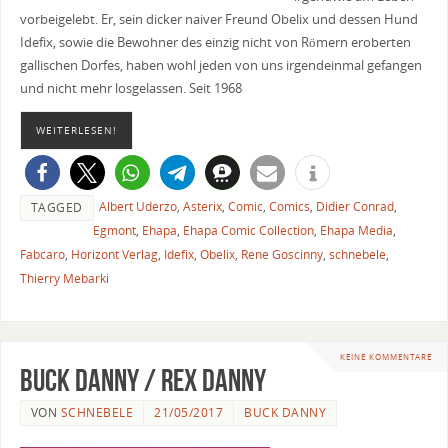
vorbeigelebt. Er, sein dicker naiver Freund Obelix und dessen Hund
Idefix, sowie die Bewohner des einzig nicht von Römern eroberten
gallischen Dorfes, haben wohl jeden von uns irgendeinmal gefangen
und nicht mehr losgelassen. Seit 1968
WEITERLESEN!
Albert Uderzo
,
Asterix
,
Comic
,
Comics
,
Didier Conrad
,
TAGGED
Egmont
,
Ehapa
,
Ehapa Comic Collection
,
Ehapa Media
,
Fabcaro
,
Horizont Verlag
,
Idefix
,
Obelix
,
Rene Goscinny
,
schnebele
,
Thierry Mebarki
KEINE KOMMENTARE
Buck Danny / Rex Danny
VON
SCHNEBELE
21/05/2017
BUCK DANNY